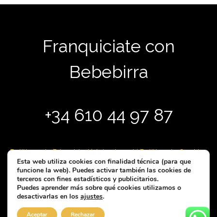
Franquiciate con
Bebebirra
+34 610 44 97 87
Políticas de Privacidad
|
Aviso Legal
|
Política de Cookies
Esta web utiliza cookies con finalidad técnica (para que
funcione la web). Puedes activar también las cookies de
terceros con fines estadísticos y publicitarios.
Copyright © 2026 Franquicia de cervecería y tapas |
Puedes aprender más sobre qué cookies utilizamos o
Powered by BebeBirra
desactivarlas en los
ajustes
.
Aceptar
Rechazar